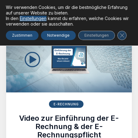
Wir verwenden Cookies, um dir die bestmögliche Erfahrung
auf unserer Website zu bieten.
In den
Einstellungen
kannst du erfahren, welche Cookies wir
verwenden oder sie ausschalten.
GDPR Co
Zustimmen
Notwendige
Einstellungen
E-RECHNUNG
Video zur Einführung der E-
Rechnung & der E-
Rechnungspflicht